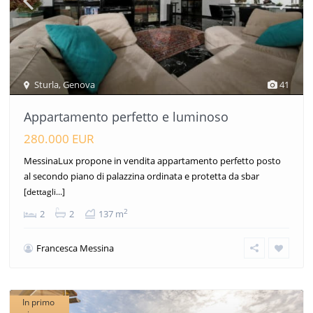
Sturla
,
Genova
41
Appartamento perfetto e luminoso
280.000 EUR
MessinaLux propone in vendita appartamento perfetto posto
al secondo piano di palazzina ordinata e protetta da sbar
[dettagli...]
2
2
2
137 m
Francesca Messina
In primo