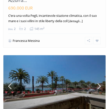
Azzurra...
690.000 EUR
C’era una volta Pegli, incantevole stazione climatica, con il suo
mare e i suoi villini in stile liberty della coll
[dettagli...]
2
2
2
145 m
Francesca Messina