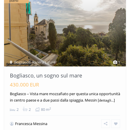
piano
Bogliasco
,
Riviera Ligure
1
Bogliasco, un sogno sul mare
430.000 EUR
Bogliasco – Vista mare mozzafiato per questa unica opportunità
in centro paese e a due passi dalla spiaggia. Messin
[dettagli...]
2
2
2
80 m
Francesca Messina