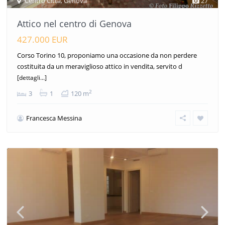
Centro Città
,
Genova
27
Attico nel centro di Genova
427.000 EUR
Corso Torino 10, proponiamo una occasione da non perdere
costituita da un meraviglioso attico in vendita, servito d
[dettagli...]
2
3
1
120 m
Francesca Messina