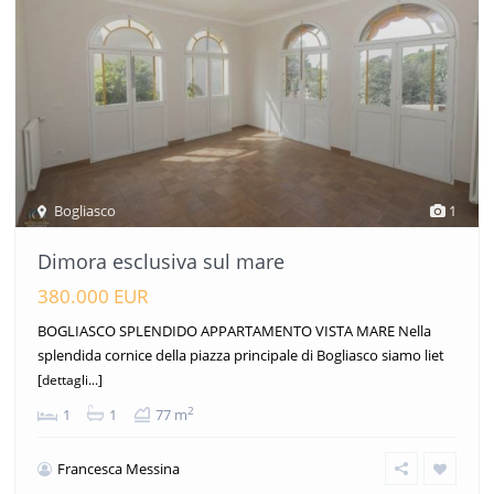
Bogliasco
1
Dimora esclusiva sul mare
380.000 EUR
BOGLIASCO SPLENDIDO APPARTAMENTO VISTA MARE Nella
splendida cornice della piazza principale di Bogliasco siamo liet
[dettagli...]
2
1
1
77 m
Francesca Messina