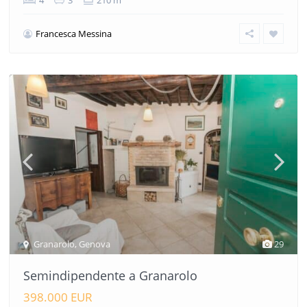
Francesca Messina
Granarolo
,
Genova
29
Semindipendente a Granarolo
398.000 EUR