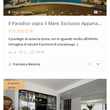
Pegli
,
Genova
77
Il Paradiso sopra il Mare: Esclusivo Apparta...
515.000 EUR
Il privilegio di vivere la storia, con lo sguardo rivolto all’infinito.
Immagina di varcare il portone di una
[dettagli...]
2
2
2
173 m
Francesca Messina
In primo
piano