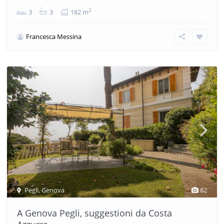
2
3
3
182 m
Francesca Messina
Pegli
,
Genova
82
A Genova Pegli, suggestioni da Costa