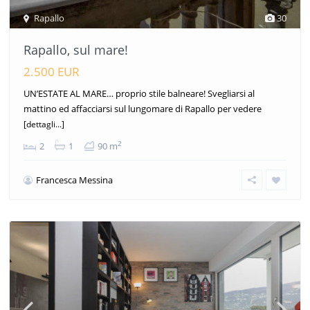
Rapallo
30
Rapallo, sul mare!
2.500 EUR
UN’ESTATE AL MARE… proprio stile balneare! Svegliarsi al
mattino ed affacciarsi sul lungomare di Rapallo per vedere
[dettagli...]
2
2
1
90 m
Francesca Messina