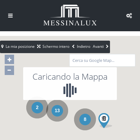
La mia posizione
Schermo intero
Indietro
Avanti
Caricando la Mappa
2
13
8