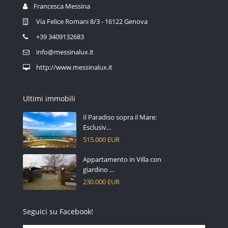
Francesca Messina
Via Felice Romani 8/3 - 16122 Genova
+39 3409132683
info@messinalux.it
http://www.messinalux.it
Ultimi immobili
Il Paradiso sopra il Mare:
Esclusiv...
515.000 EUR
Appartamento in Villa con
giardino ...
230.000 EUR
Seguici su Facebook!