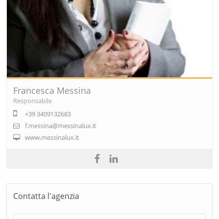
Francesca Messina
Responsabile
+39 3409132683
f.messina@messinalux.it
www.messinalux.it
Contatta l'agenzia