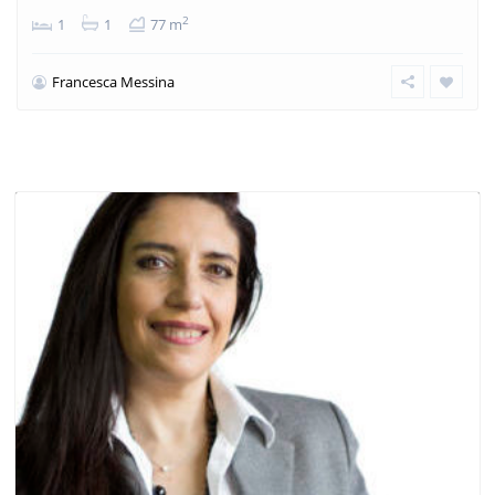
2
1
1
77 m
Francesca Messina