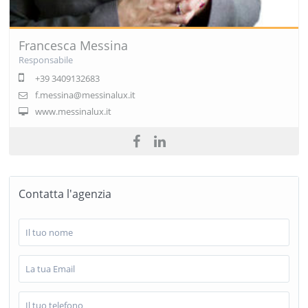
Francesca Messina
Responsabile
+39 3409132683
f.messina@messinalux.it
www.messinalux.it
Contatta l'agenzia