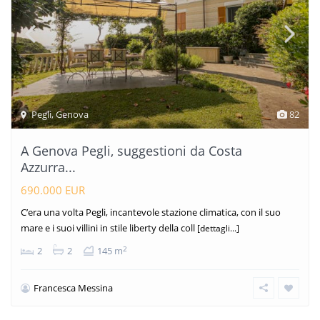
Pegli
,
Genova
82
A Genova Pegli, suggestioni da Costa
Azzurra...
690.000 EUR
C’era una volta Pegli, incantevole stazione climatica, con il suo
mare e i suoi villini in stile liberty della coll
[dettagli...]
2
2
2
145 m
Francesca Messina