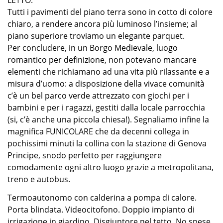
LETTO.
Tutti i pavimenti del piano terra sono in cotto di colore
chiaro, a rendere ancora più luminoso l’insieme; al
piano superiore troviamo un elegante parquet.
Per concludere, in un Borgo Medievale, luogo
romantico per definizione, non potevano mancare
elementi che richiamano ad una vita più rilassante e a
misura d’uomo: a disposizione della vivace comunità
c’è un bel parco verde attrezzato con giochi per i
bambini e per i ragazzi, gestiti dalla locale parrocchia
(si, c’è anche una piccola chiesa!). Segnaliamo infine la
magnifica FUNICOLARE che da decenni collega in
pochissimi minuti la collina con la stazione di Genova
Principe, snodo perfetto per raggiungere
comodamente ogni altro luogo grazie a metropolitana,
treno e autobus.
Termoautonomo con calderina a pompa di calore.
Porta blindata. Videocitofono. Doppio impianto di
irrigazione in giardino. Disgiuntore nel tetto. No spese