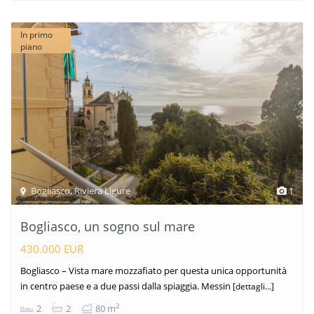
In primo
piano
Bogliasco
,
Riviera Ligure
1
Bogliasco, un sogno sul mare
430.000 EUR
Bogliasco – Vista mare mozzafiato per questa unica opportunità
in centro paese e a due passi dalla spiaggia. Messin
[dettagli...]
2
2
2
80 m