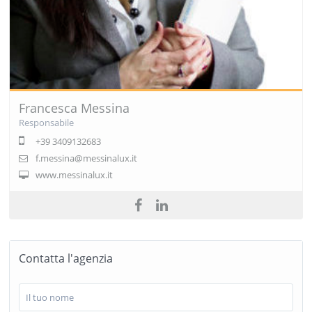
Francesca Messina
Responsabile
+39 3409132683
f.messina@messinalux.it
www.messinalux.it
Contatta l'agenzia