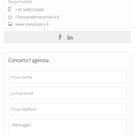
Responsabile
+39 3409132683
f.messina@messinalux.it
www.messinalux.it
Contatta l'agenzia