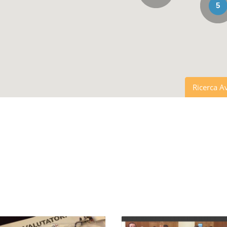
5
Ricerca A
Tutti i co
Tutte le C
Altre opzion