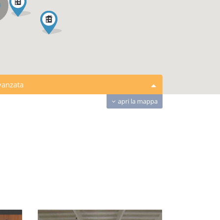
vanzata
apri la mappa
ntratti
Tutte le tipologie
ittà
Locali
Box
i di ricerca