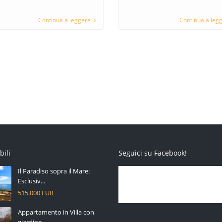
Continua a leggere
Continua a leg
bili
Seguici su Facebook!
Il Paradiso sopra il Mare:
Esclusiv...
515.000 EUR
Appartamento in Villa con