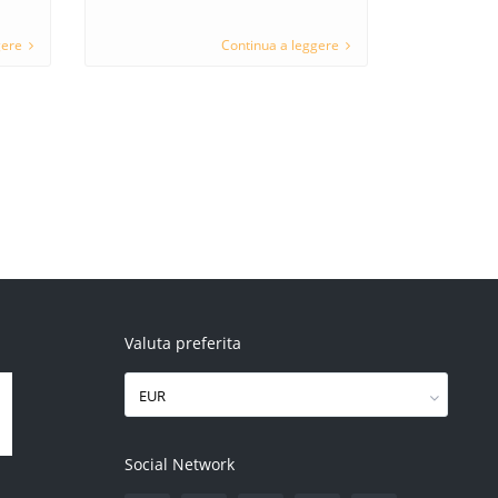
gere
Continua a leggere
Valuta preferita
EUR
Social Network