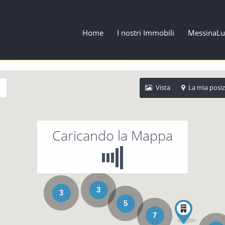
Home
I nostri Immobili
MessinaLu
Vista
La mia posi
Caricando la Mappa
3
3
5
7