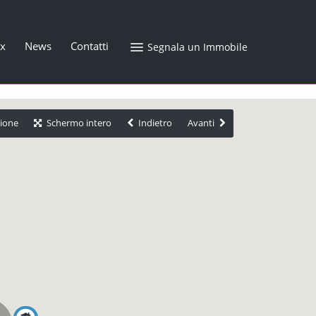
x
News
Contatti
Segnala un Immobile
zione
Schermo intero
Indietro
Avanti