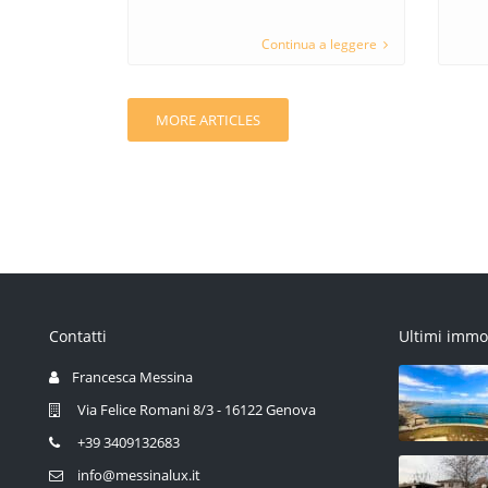
Continua a leggere
MORE ARTICLES
Contatti
Ultimi immo
Francesca Messina
Via Felice Romani 8/3 - 16122 Genova
+39 3409132683
info@messinalux.it