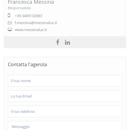
Francesca Messina
Responsabile
+39 3409132683
f.messina@messinalux.it
www.messinalux.it
Contatta l'agenzia