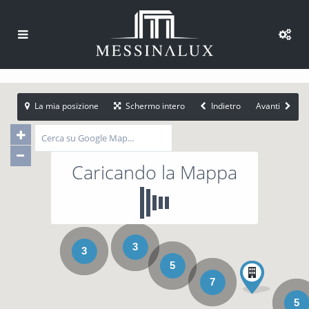
La mia posizione
Schermo intero
Indietro
Avanti
Caricando la Mappa
3
3
5
7
5