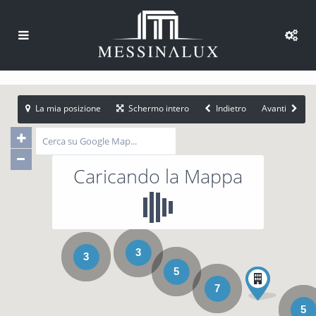
La mia posizione
Schermo intero
Indietro
Avanti
Caricando la Mappa
3
3
5
7
5