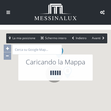
La mia posizione
Schermo intero
Indietro
Avanti
Caricando la Mappa
40